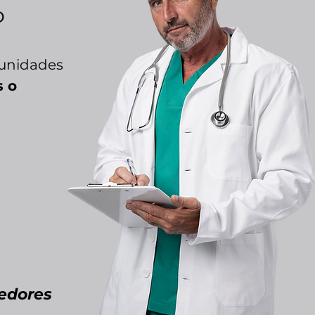
o
tunidades
s o
edores