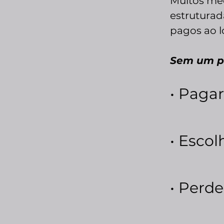
Muitos mé
estruturad
pagos ao 
Sem um pl
• Paga
• Escol
• Perd