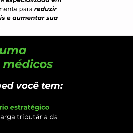
de
especializada em
amente para
reduzir
ais e aumentar sua
​
r uma
m médicos
ed você tem:
rio estratégico
arga tributária da