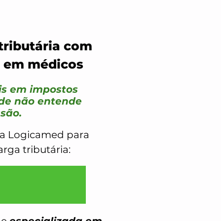
tributária com
da em médicos
is em impostos
ade não entende
ssão.
da Logicamed para
ga tributária: