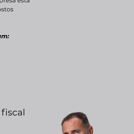
resa está
ostos
um:
fiscal