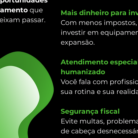
portunidades
jamento
que
Mais dinheiro para inv
deixam passar.
Com menos impostos, 
investir em equipamen
expansão.
Atendimento especial
humanizado
Você fala com profiss
sua rotina e sua reali
Segurança fiscal
Evite multas, problema
de cabeça desnecessár