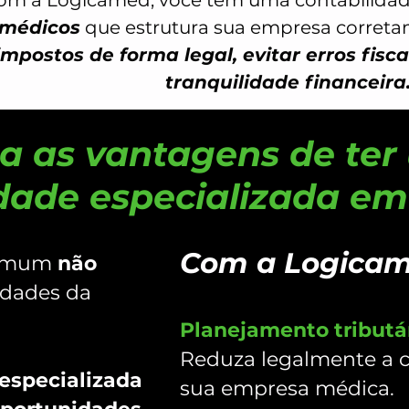
om a Logicamed, você tem uma contabilida
médicos
que estrutura sua empresa corret
impostos de forma legal, evitar erros fisc
tranquilidade financeira. 
a as vantagens de te
idade especializada e
Com a Logicam
comum
não
idades da
Planejamento tributá
Reduza legalmente a c
especializada
sua empresa médica.