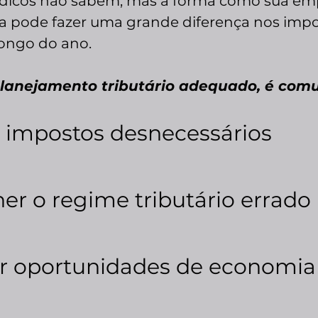
dicos não sabem, mas a forma como sua emp
a pode fazer uma grande diferença nos imp
longo do ano.
anejamento tributário adequado, é com
r impostos desnecessários
her o regime tributário errado
er oportunidades de economia 