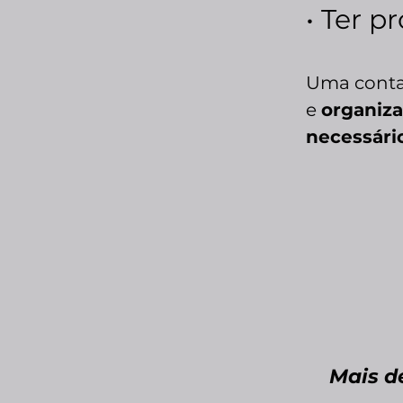
• Ter 
Uma contab
e
organiz
necessári
Mais d