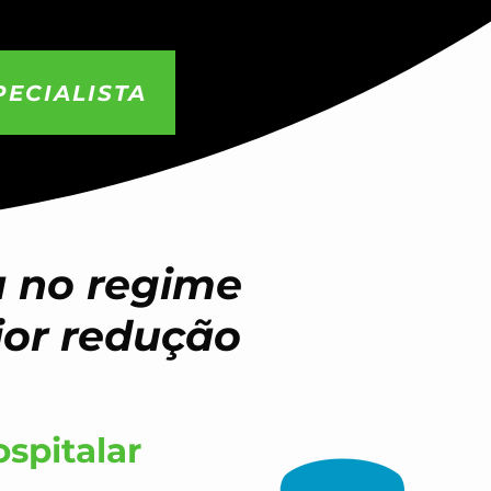
PECIALISTA
 no regime
ior redução
spitalar