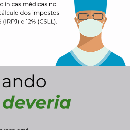
 clínicas médicas no
cálculo dos impostos
 (IRPJ) e 12% (CSLL).
gando
 deveria