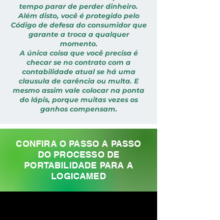
tempo parar de perder dinheiro.
Além disto, você é protegido pelo
Código de defesa do consumidor que
garante a troca a qualquer
momento.
A única coisa que você precisa é
checar se no contrato com a
contabilidade atual se há uma
clausula de carência ou multa. E
mesmo assim vale colocar na ponta
do lápis, porque muitas vezes os
ganhos compensam.
CONFIRA O PASSO A PASSO
DO PROCESSO DE
PORTABILIDADE PARA A
LOGICAMED